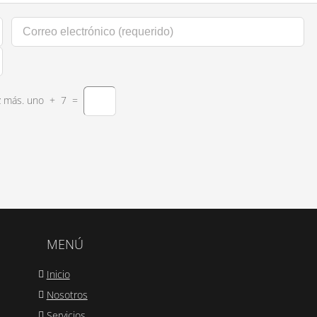
z más.
uno
+
7
=
MENÚ
Inicio
Nosotros
Servicios