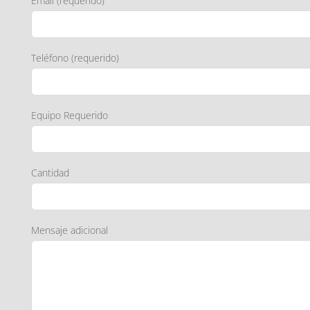
Email (requerido)
Teléfono (requerido)
Equipo Requerido
Cantidad
Mensaje adicional