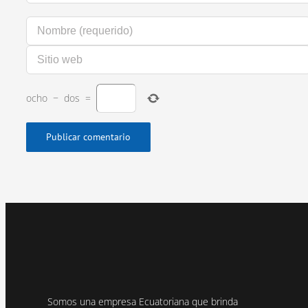
ocho
−
dos
=
Somos una empresa Ecuatoriana que brinda