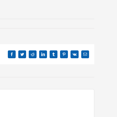
Facebook
Twitter
Reddit
LinkedIn
Tumblr
Pinterest
Vk
Correo
electrónico