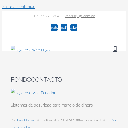
Saltar al contenido
+593992753804
|
ventas@lgs.com.ec
Facebook
YouTube
LinkedIn
FONDOCONTACTO
Sistemas de seguridad para manejo de dinero
Por
Dev Mative
|
2015-10-26T16:56:42-05:00
octubre 23rd, 2015
|
Sin
comentarios