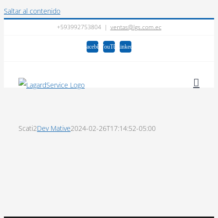
Saltar al contenido
+593992753804
|
ventas@lgs.com.ec
Facebook
YouTube
LinkedIn
Scati2
Dev Mative
2024-02-26T17:14:52-05:00