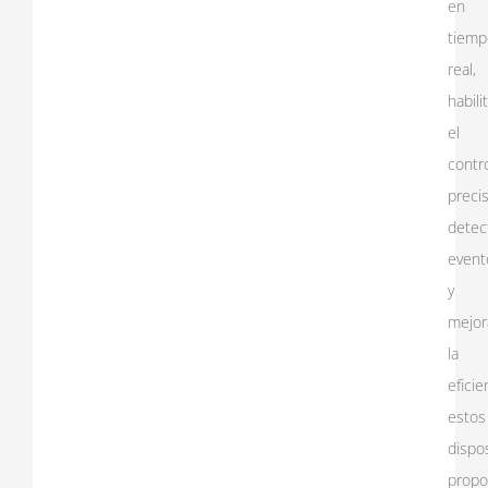
en
tiemp
real,
habili
el
contr
precis
detec
event
y
mejor
la
eficie
estos
dispos
propo