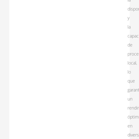
dispon
y
la
capac
de
proce
local,
lo
que
garant
un
rendi
óptim
en
diver