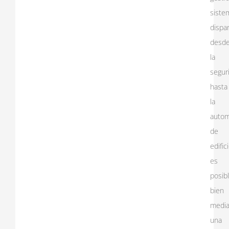
siste
dispa
desd
la
segur
hasta
la
autom
de
edific
es
posib
bien
media
una