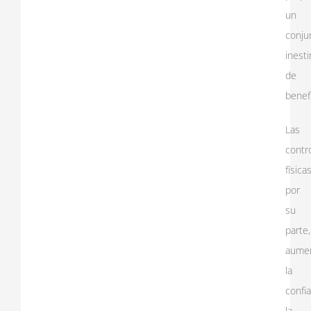
un
conju
inest
de
benefi
Las
contr
físicas
por
su
parte,
aume
la
confia
la