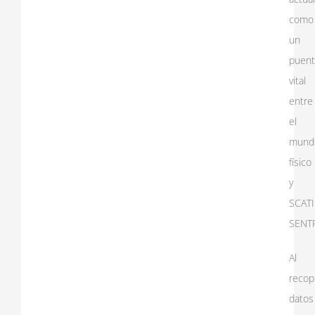
como
un
puen
vital
entre
el
mund
físico
y
SCATI
SENTR
Al
recopi
datos