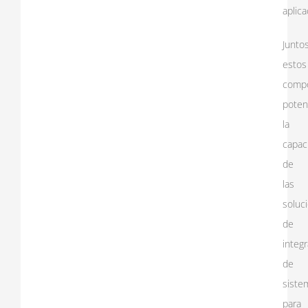
aplica
Juntos
estos
comp
poten
la
capac
de
las
soluc
de
integ
de
siste
para