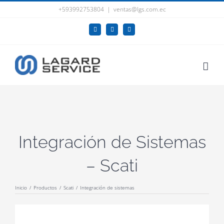
Saltar
+593992753804
|
ventas@lgs.com.ec
al
Facebook
YouTube
LinkedIn
contenido
Integración de Sistemas
– Scati
Inicio
/
Productos
/
Scati
/
Integración de sistemas