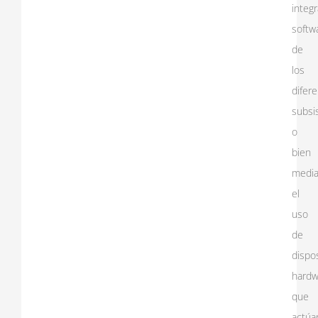
integ
softw
de
los
difer
subsi
o
bien
media
el
uso
de
dispos
hardw
que
actúa