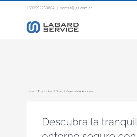
Saltar
+593992753804
|
ventas@lgs.com.ec
al
contenido
Inicio
/
Productos
/
Scati
/
Control de Accesos
Descubra la tranqui
entorno seguro con