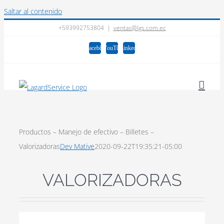
Saltar al contenido
+593992753804
|
ventas@lgs.com.ec
Facebook
YouTube
LinkedIn
Productos – Manejo de efectivo – Billetes –
Valorizadoras
Dev Mative
2020-09-22T19:35:21-05:00
VALORIZADORAS