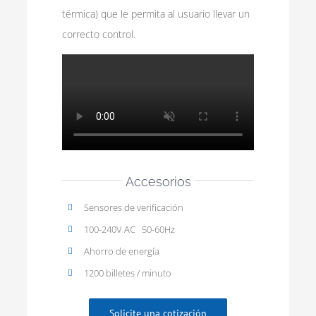
térmica) que le permita al usuario llevar un
correcto control.
Accesorios
Sensores de verificación
100-240V AC 50-60Hz
Ahorro de energía
1200 billetes / minuto
Solicite una cotización