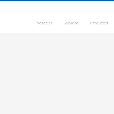
Nosotros
Servicios
Productos