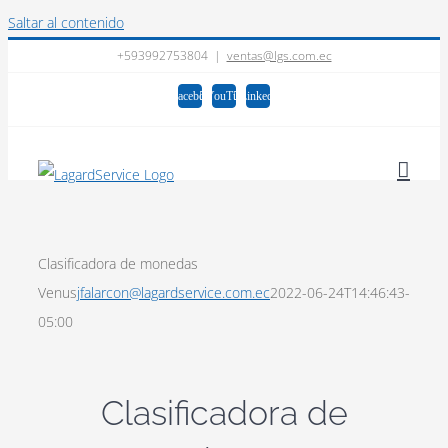
Saltar al contenido
+593992753804
|
ventas@lgs.com.ec
Facebook
YouTube
LinkedIn
Clasificadora de monedas
Venus
jfalarcon@lagardservice.com.ec
2022-06-24T14:46:43-
05:00
Clasificadora de