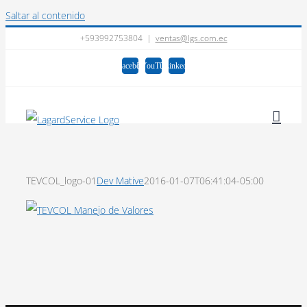
Saltar al contenido
+593992753804
|
ventas@lgs.com.ec
Facebook
YouTube
LinkedIn
TEVCOL_logo-01
Dev Mative
2016-01-07T06:41:04-05:00