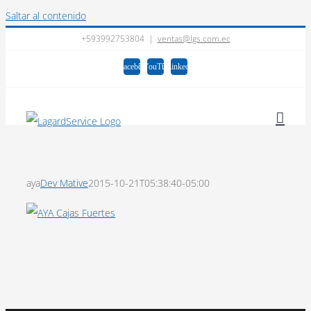
Saltar al contenido
+593992753804
|
ventas@lgs.com.ec
Facebook
YouTube
LinkedIn
aya
Dev Mative
2015-10-21T05:38:40-05:00