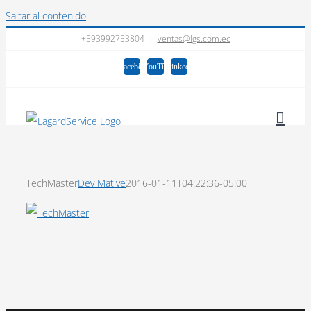
Saltar al contenido
+593992753804
|
ventas@lgs.com.ec
Facebook
YouTube
LinkedIn
TechMaster
Dev Mative
2016-01-11T04:22:36-05:00