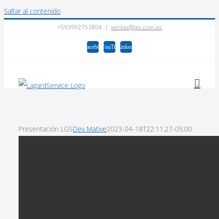
Saltar al contenido
+593992753804
|
ventas@lgs.com.ec
Facebook
YouTube
LinkedIn
Presentación LGS
Dev Mative
2023-04-18T22:11:27-05:00