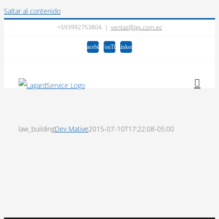
Saltar al contenido
+593992753804
|
ventas@lgs.com.ec
Facebook
YouTube
LinkedIn
law_building
Dev Mative
2015-07-10T17:22:08-05:00