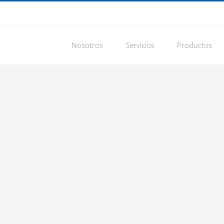
Nosotros
Servicios
Productos