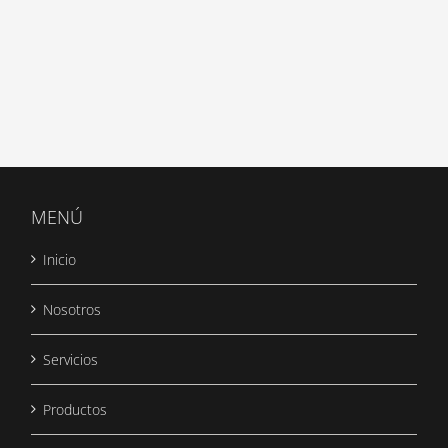
MENÚ
Inicio
Nosotros
Servicios
Productos