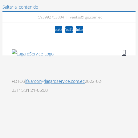
Saltar al contenido
+593992753804
|
ventas@lgs.com.ec
Facebook
YouTube
LinkedIn
FOTO3
jfalarcon@lagardservice.com.ec
2022-02-
03T15:31:21-05:00