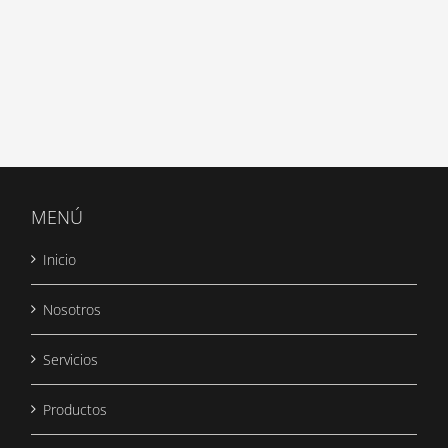
MENÚ
Inicio
Nosotros
Servicios
Productos