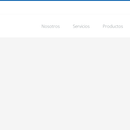
Nosotros
Servicios
Productos