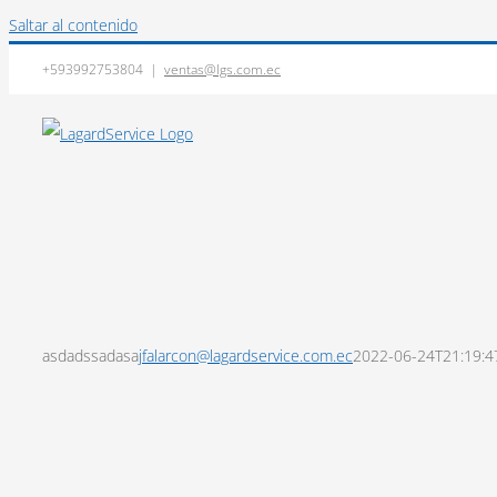
Saltar al contenido
+593992753804
|
ventas@lgs.com.ec
asdadssadasa
jfalarcon@lagardservice.com.ec
2022-06-24T21:19:4